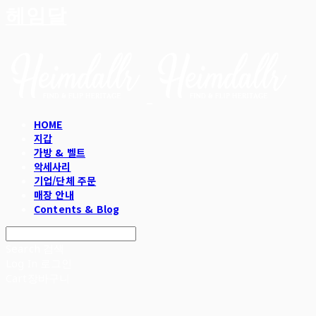
헤임달
HOME
지갑
가방 & 벨트
악세사리
기업/단체 주문
매장 안내
Contents & Blog
Search
검색
Log In
로그인
Cart
장바구니