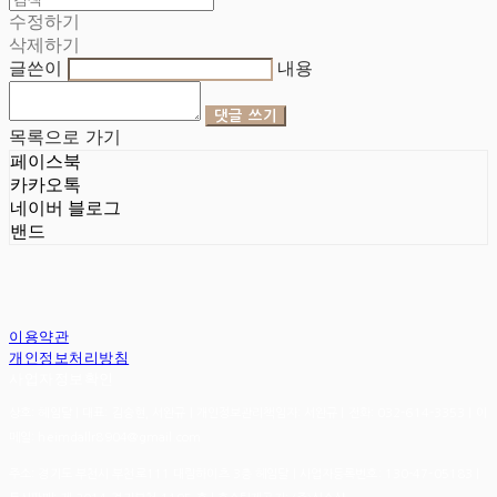
수정하기
삭제하기
글쓴이
내용
댓글 쓰기
목록으로 가기
페이스북
카카오톡
네이버 블로그
밴드
이용약관
개인정보처리방침
사업자정보확인
상호: 헤임달 | 대표: 김승현, 서완규 | 개인정보관리책임자: 서완규 | 전화: 032-614-3353 | 이
메일: heimdallr8904@gmail.com
주소: 경기도 부천시 부천로111 대림하이츠 3층 헤임달 | 사업자등록번호:
130-47-05183
|