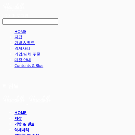
LOG IN
로그인
HOME
지갑
가방 & 벨트
악세사리
기업/단체 주문
매장 안내
Contents & Blog
헤임달
HOME
지갑
가방 & 벨트
악세사리