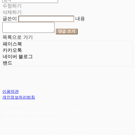
수정하기
삭제하기
글쓴이
내용
댓글 쓰기
목록으로 가기
페이스북
카카오톡
네이버 블로그
밴드
이용약관
개인정보처리방침
사업자정보확인
상호: 헤임달 | 대표: 김승현, 서완규 | 개인정보관리책임자: 서완규 | 전화: 032-614-3353 | 이
메일: heimdallr8904@gmail.com
주소: 경기도 부천시 부천로111 대림하이츠 3층 헤임달 | 사업자등록번호:
130-47-05183
|