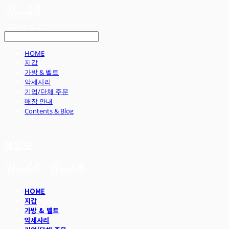
LOG IN
로그인
HOME
지갑
가방 & 벨트
악세사리
기업/단체 주문
매장 안내
Contents & Blog
헤임달
HOME
지갑
가방 & 벨트
악세사리