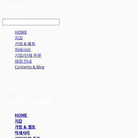
LOG IN
로그인
HOME
지갑
가방 & 벨트
악세사리
기업/단체 주문
매장 안내
Contents & Blog
헤임달
HOME
지갑
가방 & 벨트
악세사리