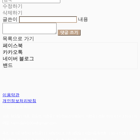
수정하기
삭제하기
글쓴이
내용
댓글 쓰기
목록으로 가기
페이스북
카카오톡
네이버 블로그
밴드
이용약관
개인정보처리방침
사업자정보확인
상호: 헤임달 | 대표: 김승현, 서완규 | 개인정보관리책임자: 서완규 | 전화: 032-614-3353 | 이
메일: heimdallr8904@gmail.com
주소: 경기도 부천시 부천로111 대림하이츠 3층 헤임달 | 사업자등록번호:
130-47-05183
|