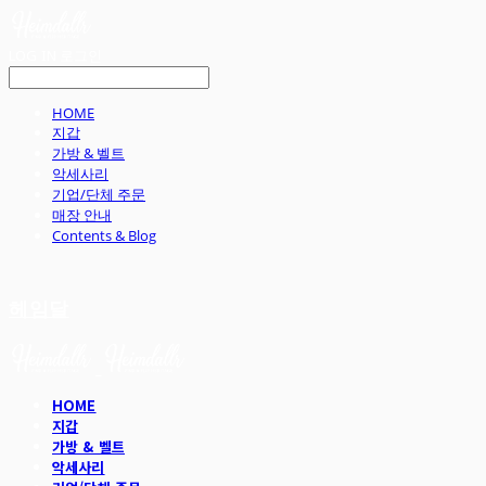
LOG IN
로그인
HOME
지갑
가방 & 벨트
악세사리
기업/단체 주문
매장 안내
Contents & Blog
헤임달
HOME
지갑
가방 & 벨트
악세사리