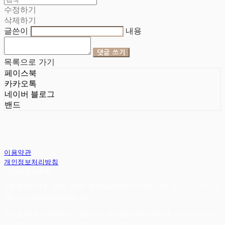
수정하기
삭제하기
글쓴이
내용
댓글 쓰기
목록으로 가기
페이스북
카카오톡
네이버 블로그
밴드
이용약관
개인정보처리방침
사업자정보확인
상호: 헤임달 | 대표: 김승현, 서완규 | 개인정보관리책임자: 서완규 | 전화: 032-614-3353 | 이
메일: heimdallr8904@gmail.com
주소: 경기도 부천시 부천로111 대림하이츠 3층 헤임달 | 사업자등록번호:
130-47-05183
|