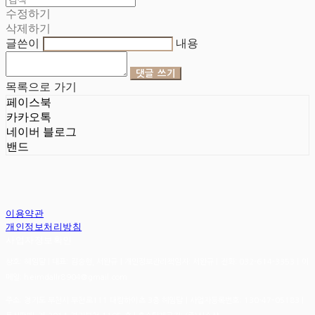
수정하기
삭제하기
글쓴이
내용
댓글 쓰기
목록으로 가기
페이스북
카카오톡
네이버 블로그
밴드
이용약관
개인정보처리방침
사업자정보확인
상호: 헤임달 | 대표: 김승현, 서완규 | 개인정보관리책임자: 서완규 | 전화: 032-614-3353 | 이
메일: heimdallr8904@gmail.com
주소: 경기도 부천시 부천로111 대림하이츠 3층 헤임달 | 사업자등록번호:
130-47-05183
|