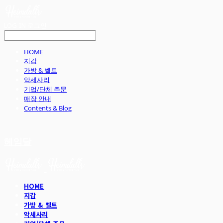
LOG IN
로그인
HOME
지갑
가방 & 벨트
악세사리
기업/단체 주문
매장 안내
Contents & Blog
헤임달
HOME
지갑
가방 & 벨트
악세사리