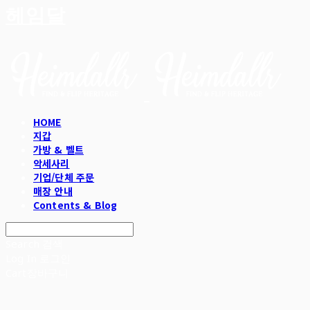
헤임달
HOME
지갑
가방 & 벨트
악세사리
기업/단체 주문
매장 안내
Contents & Blog
Search
검색
Log In
로그인
Cart
장바구니