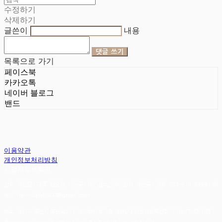
수정하기
삭제하기
글쓴이
내용
댓글 쓰기
목록으로 가기
페이스북
카카오톡
네이버 블로그
밴드
이용약관
개인정보처리방침
사업자정보확인
상호: 헤임달 | 대표: 김승현, 서완규 | 개인정보관리책임자: 서완규 | 전화: 032-614-3353 | 이
메일: heimdallr8904@gmail.com
주소: 경기도 부천시 부천로111 대림하이츠 3층 헤임달 | 사업자등록번호:
130-47-05183
|