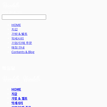
LOG IN
로그인
HOME
지갑
가방 & 벨트
악세사리
기업/단체 주문
매장 안내
Contents & Blog
헤임달
HOME
지갑
가방 & 벨트
악세사리