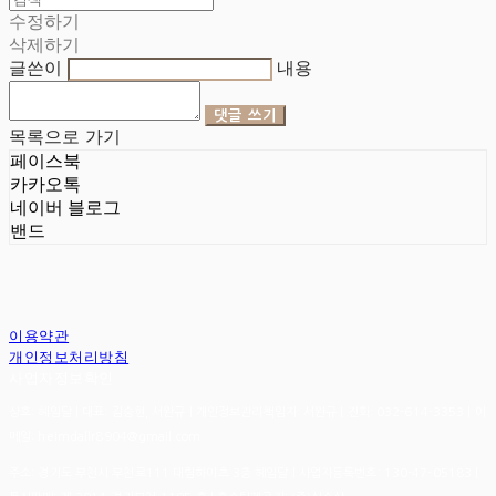
수정하기
삭제하기
글쓴이
내용
댓글 쓰기
목록으로 가기
페이스북
카카오톡
네이버 블로그
밴드
이용약관
개인정보처리방침
사업자정보확인
상호: 헤임달 | 대표: 김승현, 서완규 | 개인정보관리책임자: 서완규 | 전화: 032-614-3353 | 이
메일: heimdallr8904@gmail.com
주소: 경기도 부천시 부천로111 대림하이츠 3층 헤임달 | 사업자등록번호:
130-47-05183
|