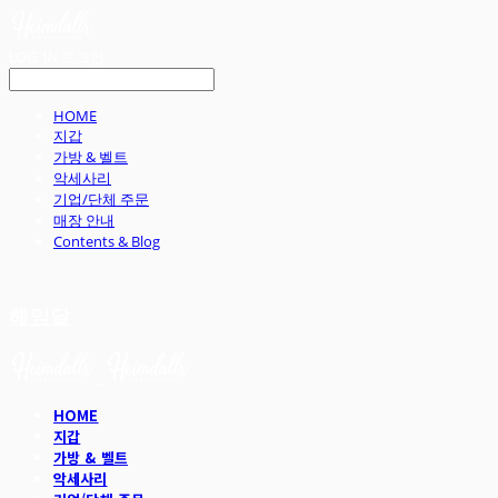
LOG IN
로그인
HOME
지갑
가방 & 벨트
악세사리
기업/단체 주문
매장 안내
Contents & Blog
헤임달
HOME
지갑
가방 & 벨트
악세사리