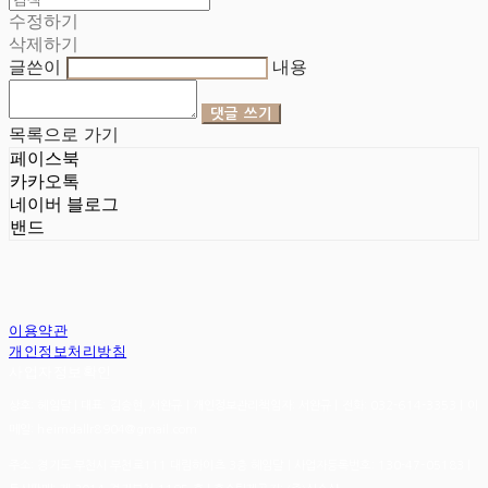
수정하기
삭제하기
글쓴이
내용
댓글 쓰기
목록으로 가기
페이스북
카카오톡
네이버 블로그
밴드
이용약관
개인정보처리방침
사업자정보확인
상호: 헤임달 | 대표: 김승현, 서완규 | 개인정보관리책임자: 서완규 | 전화: 032-614-3353 | 이
메일: heimdallr8904@gmail.com
주소: 경기도 부천시 부천로111 대림하이츠 3층 헤임달 | 사업자등록번호:
130-47-05183
|