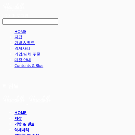
LOG IN
로그인
HOME
지갑
가방 & 벨트
악세사리
기업/단체 주문
매장 안내
Contents & Blog
헤임달
HOME
지갑
가방 & 벨트
악세사리