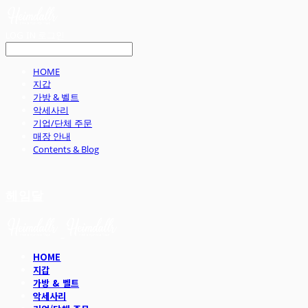
LOG IN
로그인
HOME
지갑
가방 & 벨트
악세사리
기업/단체 주문
매장 안내
Contents & Blog
헤임달
HOME
지갑
가방 & 벨트
악세사리