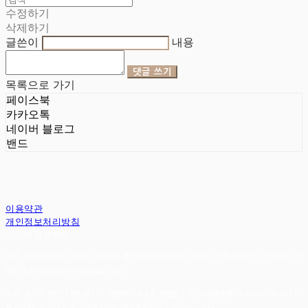
수정하기
삭제하기
글쓴이
내용
댓글 쓰기
목록으로 가기
페이스북
카카오톡
네이버 블로그
밴드
이용약관
개인정보처리방침
사업자정보확인
상호: 헤임달 | 대표: 김승현, 서완규 | 개인정보관리책임자: 서완규 | 전화: 032-614-3353 | 이
메일: heimdallr8904@gmail.com
주소: 경기도 부천시 부천로111 대림하이츠 3층 헤임달 | 사업자등록번호:
130-47-05183
|