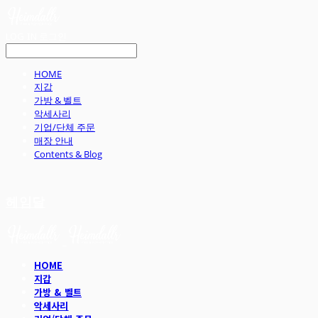
LOG IN
로그인
HOME
지갑
가방 & 벨트
악세사리
기업/단체 주문
매장 안내
Contents & Blog
헤임달
HOME
지갑
가방 & 벨트
악세사리