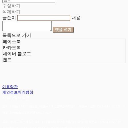
수정하기
삭제하기
글쓴이
내용
댓글 쓰기
목록으로 가기
페이스북
카카오톡
네이버 블로그
밴드
이용약관
개인정보처리방침
사업자정보확인
상호: 헤임달 | 대표: 김승현, 서완규 | 개인정보관리책임자: 서완규 | 전화: 032-614-3353 | 이
메일: heimdallr8904@gmail.com
주소: 경기도 부천시 부천로111 대림하이츠 3층 헤임달 | 사업자등록번호:
130-47-05183
|