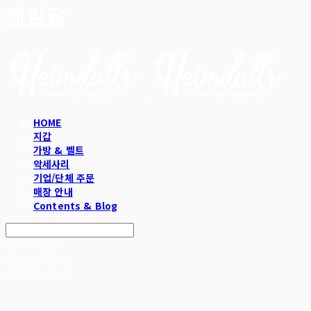
헤임달
HOME
지갑
가방 & 벨트
악세사리
기업/단체 주문
매장 안내
Contents & Blog
Search
검색
Log In
로그인
Cart
장바구니