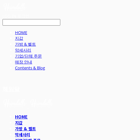
LOG IN
로그인
HOME
지갑
가방 & 벨트
악세사리
기업/단체 주문
매장 안내
Contents & Blog
헤임달
HOME
지갑
가방 & 벨트
악세사리