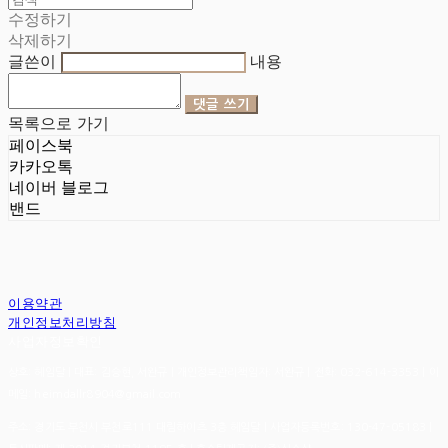
수정하기
삭제하기
글쓴이
내용
댓글 쓰기
목록으로 가기
페이스북
카카오톡
네이버 블로그
밴드
이용약관
개인정보처리방침
사업자정보확인
상호: 헤임달 | 대표: 김승현, 서완규 | 개인정보관리책임자: 서완규 | 전화: 032-614-3353 | 이
메일: heimdallr8904@gmail.com
주소: 경기도 부천시 부천로111 대림하이츠 3층 헤임달 | 사업자등록번호:
130-47-05183
|