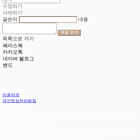
수정하기
삭제하기
글쓴이
내용
댓글 쓰기
목록으로 가기
페이스북
카카오톡
네이버 블로그
밴드
이용약관
개인정보처리방침
사업자정보확인
상호: 헤임달 | 대표: 김승현, 서완규 | 개인정보관리책임자: 서완규 | 전화: 032-614-3353 | 이
메일: heimdallr8904@gmail.com
주소: 경기도 부천시 부천로111 대림하이츠 3층 헤임달 | 사업자등록번호:
130-47-05183
|