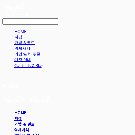
LOG IN
로그인
HOME
지갑
가방 & 벨트
악세사리
기업/단체 주문
매장 안내
Contents & Blog
헤임달
HOME
지갑
가방 & 벨트
악세사리