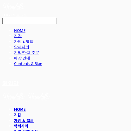
LOG IN
로그인
HOME
지갑
가방 & 벨트
악세사리
기업/단체 주문
매장 안내
Contents & Blog
헤임달
HOME
지갑
가방 & 벨트
악세사리