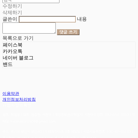
수정하기
삭제하기
글쓴이
내용
댓글 쓰기
목록으로 가기
페이스북
카카오톡
네이버 블로그
밴드
이용약관
개인정보처리방침
사업자정보확인
상호: 헤임달 | 대표: 김승현, 서완규 | 개인정보관리책임자: 서완규 | 전화: 032-614-3353 | 이
메일: heimdallr8904@gmail.com
주소: 경기도 부천시 부천로111 대림하이츠 3층 헤임달 | 사업자등록번호:
130-47-05183
|