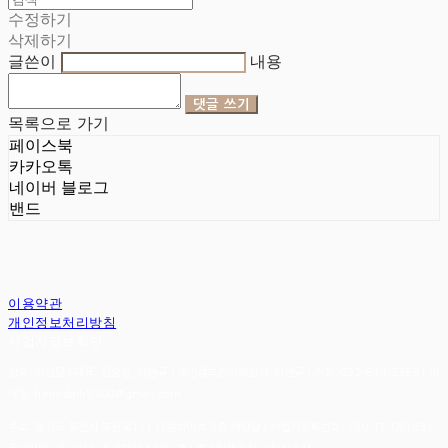
수정하기
삭제하기
글쓴이
내용
댓글 쓰기
목록으로 가기
페이스북
카카오톡
네이버 블로그
밴드
이용약관
개인정보처리방침
사업자정보확인
상호: 헤임달 | 대표: 김승현, 서완규 | 개인정보관리책임자: 서완규 | 전화: 032-614-3353 | 이
메일: heimdallr8904@gmail.com
주소: 경기도 부천시 부천로111 대림하이츠 3층 헤임달 | 사업자등록번호:
130-47-05183
|