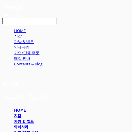
LOG IN
로그인
HOME
지갑
가방 & 벨트
악세사리
기업/단체 주문
매장 안내
Contents & Blog
헤임달
HOME
지갑
가방 & 벨트
악세사리