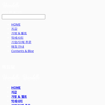
LOG IN
로그인
HOME
지갑
가방 & 벨트
악세사리
기업/단체 주문
매장 안내
Contents & Blog
헤임달
HOME
지갑
가방 & 벨트
악세사리