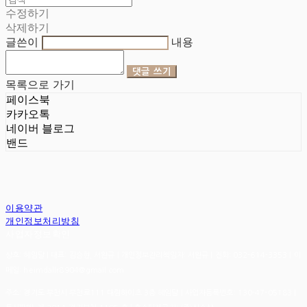
수정하기
삭제하기
글쓴이
내용
댓글 쓰기
목록으로 가기
페이스북
카카오톡
네이버 블로그
밴드
이용약관
개인정보처리방침
사업자정보확인
상호: 헤임달 | 대표: 김승현, 서완규 | 개인정보관리책임자: 서완규 | 전화: 032-614-3353 | 이
메일: heimdallr8904@gmail.com
주소: 경기도 부천시 부천로111 대림하이츠 3층 헤임달 | 사업자등록번호:
130-47-05183
|