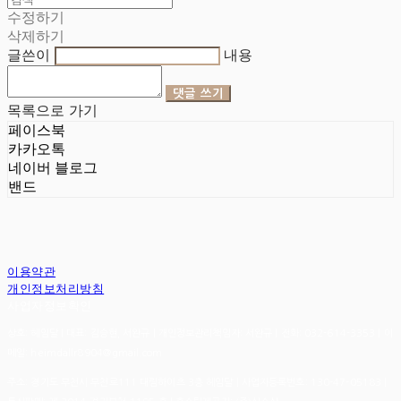
수정하기
삭제하기
글쓴이
내용
댓글 쓰기
목록으로 가기
페이스북
카카오톡
네이버 블로그
밴드
이용약관
개인정보처리방침
사업자정보확인
상호: 헤임달 | 대표: 김승현, 서완규 | 개인정보관리책임자: 서완규 | 전화: 032-614-3353 | 이
메일: heimdallr8904@gmail.com
주소: 경기도 부천시 부천로111 대림하이츠 3층 헤임달 | 사업자등록번호:
130-47-05183
|