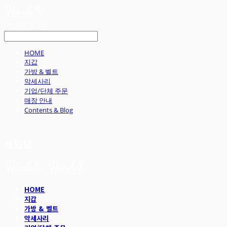
LOG IN
로그인
HOME
지갑
가방 & 벨트
악세사리
기업/단체 주문
매장 안내
Contents & Blog
헤임달
HOME
지갑
가방 & 벨트
악세사리