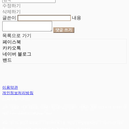
수정하기
삭제하기
글쓴이
내용
댓글 쓰기
목록으로 가기
페이스북
카카오톡
네이버 블로그
밴드
이용약관
개인정보처리방침
사업자정보확인
상호: 헤임달 | 대표: 김승현, 서완규 | 개인정보관리책임자: 서완규 | 전화: 032-614-3353 | 이
메일: heimdallr8904@gmail.com
주소: 경기도 부천시 부천로111 대림하이츠 3층 헤임달 | 사업자등록번호:
130-47-05183
|