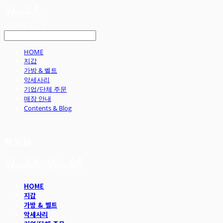
LOG IN
로그인
HOME
지갑
가방 & 벨트
악세사리
기업/단체 주문
매장 안내
Contents & Blog
헤임달
HOME
지갑
가방 & 벨트
악세사리