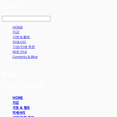
LOG IN
로그인
HOME
지갑
가방 & 벨트
악세사리
기업/단체 주문
매장 안내
Contents & Blog
헤임달
HOME
지갑
가방 & 벨트
악세사리