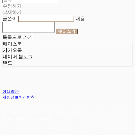
수정하기
삭제하기
글쓴이
내용
댓글 쓰기
목록으로 가기
페이스북
카카오톡
네이버 블로그
밴드
이용약관
개인정보처리방침
사업자정보확인
상호: 헤임달 | 대표: 김승현, 서완규 | 개인정보관리책임자: 서완규 | 전화: 032-614-3353 | 이
메일: heimdallr8904@gmail.com
주소: 경기도 부천시 부천로111 대림하이츠 3층 헤임달 | 사업자등록번호:
130-47-05183
|