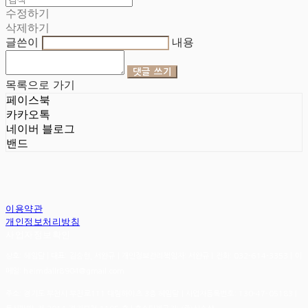
수정하기
삭제하기
글쓴이
내용
댓글 쓰기
목록으로 가기
페이스북
카카오톡
네이버 블로그
밴드
이용약관
개인정보처리방침
사업자정보확인
상호: 헤임달 | 대표: 김승현, 서완규 | 개인정보관리책임자: 서완규 | 전화: 032-614-3353 | 이
메일: heimdallr8904@gmail.com
주소: 경기도 부천시 부천로111 대림하이츠 3층 헤임달 | 사업자등록번호:
130-47-05183
|