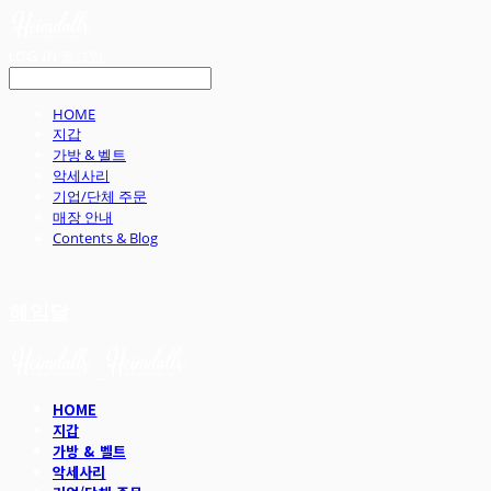
LOG IN
로그인
HOME
지갑
가방 & 벨트
악세사리
기업/단체 주문
매장 안내
Contents & Blog
헤임달
HOME
지갑
가방 & 벨트
악세사리