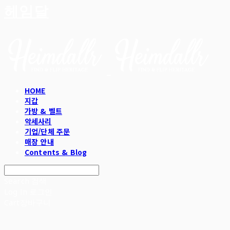
헤임달
HOME
지갑
가방 & 벨트
악세사리
기업/단체 주문
매장 안내
Contents & Blog
Search
검색
Log In
로그인
Cart
장바구니