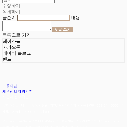
수정하기
삭제하기
글쓴이
내용
댓글 쓰기
목록으로 가기
페이스북
카카오톡
네이버 블로그
밴드
이용약관
개인정보처리방침
사업자정보확인
상호: 헤임달 | 대표: 김승현, 서완규 | 개인정보관리책임자: 서완규 | 전화: 032-614-3353 | 이
메일: heimdallr8904@gmail.com
주소: 경기도 부천시 부천로111 대림하이츠 3층 헤임달 | 사업자등록번호:
130-47-05183
|