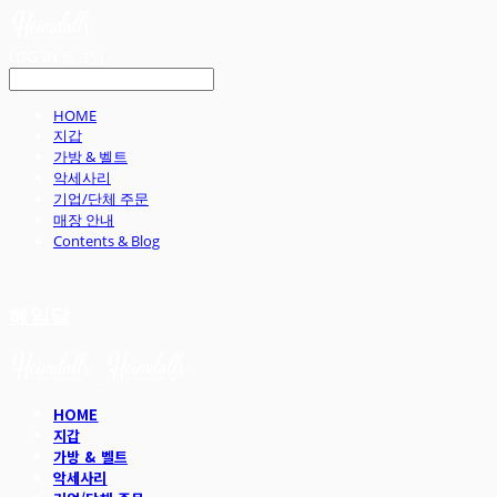
LOG IN
로그인
HOME
지갑
가방 & 벨트
악세사리
기업/단체 주문
매장 안내
Contents & Blog
헤임달
HOME
지갑
가방 & 벨트
악세사리