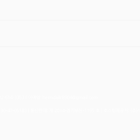
14-3353 | 이메일: heimdallr8904@gmail.com
130-47-05183
| 통신판매:
제 2014-경기부천-1195 호
| 호스팅제공자: (주