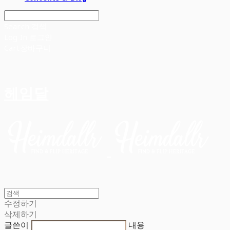
Search
검색
Log In
로그인
Cart
장바구니
헤임달
수정하기
삭제하기
글쓴이
내용