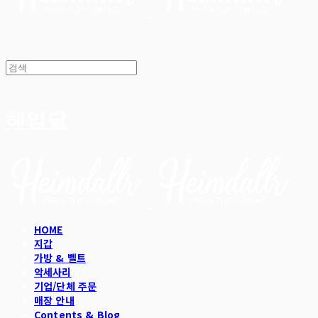
헤임달
HOME
지갑
가방 & 벨트
악세사리
기업/단체 주문
매장 안내
Contents & Blog