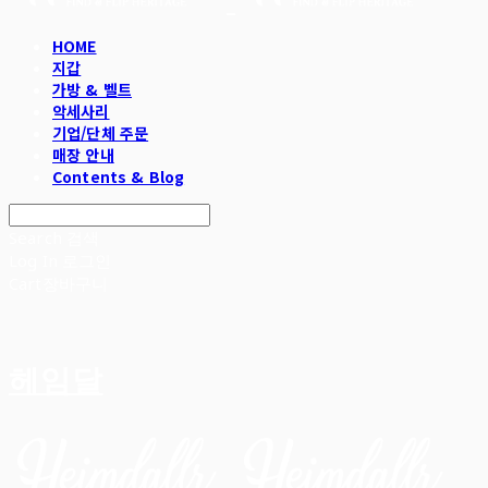
HOME
지갑
가방 & 벨트
악세사리
기업/단체 주문
매장 안내
Contents & Blog
Search
검색
Log In
로그인
Cart
장바구니
헤임달