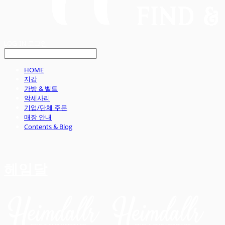
LOG IN
로그인
HOME
지갑
가방 & 벨트
악세사리
기업/단체 주문
매장 안내
Contents & Blog
헤임달