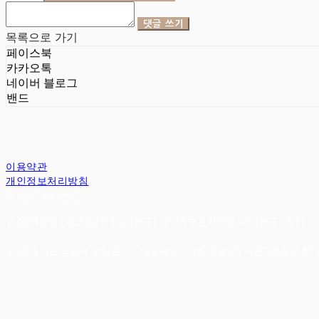
댓글 쓰기
목록으로 가기
페이스북
카카오톡
네이버 블로그
밴드
이용약관
개인정보처리방침
사업자정보확인
상호: 헤임달 | 대표: 김승현, 서완규 | 개인정보관리책임자: 서완규 | 전화: 032-6
주소: 경기도 부천시 부천로111 대림하이츠 3층 헤임달 | 사업자등록번호: