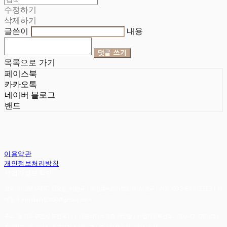
수정하기
삭제하기
글쓴이
내용
댓글 쓰기
목록으로 가기
페이스북
카카오톡
네이버 블로그
밴드
이용약관
개인정보처리방침
사업자정보확인
상호: 헤임달 | 대표: 김승현, 서완규 | 개인정보관리책임자: 서완규 | 전화: 032-614-3353 | 이
메일: heimdallr8904@gmail.com
주소: 경기도 부천시 부천로111 대림하이츠 3층 헤임달 | 사업자등록번호:
130-47-05183
|