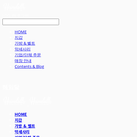
LOG IN
로그인
HOME
지갑
가방 & 벨트
악세사리
기업/단체 주문
매장 안내
Contents & Blog
헤임달
HOME
지갑
가방 & 벨트
악세사리