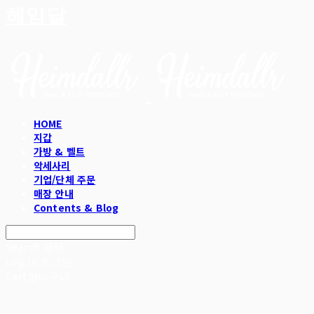
헤임달
HOME
지갑
가방 & 벨트
악세사리
기업/단체 주문
매장 안내
Contents & Blog
Search
검색
Log In
로그인
Cart
장바구니