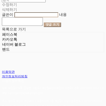
수정하기
삭제하기
글쓴이
내용
댓글 쓰기
목록으로 가기
페이스북
카카오톡
네이버 블로그
밴드
이용약관
개인정보처리방침
사업자정보확인
상호: 헤임달 | 대표: 김승현, 서완규 | 개인정보관리책임자: 서완규 | 전화: 032-614-3353 | 이
메일: heimdallr8904@gmail.com
주소: 경기도 부천시 부천로111 대림하이츠 3층 헤임달 | 사업자등록번호:
130-47-05183
|