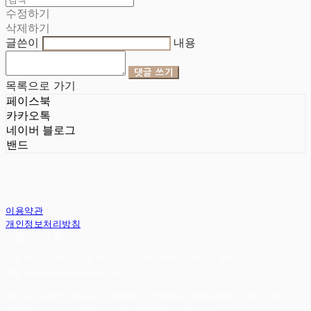
수정하기
삭제하기
글쓴이
내용
댓글 쓰기
목록으로 가기
페이스북
카카오톡
네이버 블로그
밴드
이용약관
개인정보처리방침
사업자정보확인
상호: 헤임달 | 대표: 김승현, 서완규 | 개인정보관리책임자: 서완규 | 전화: 032-614-3353 | 이
메일: heimdallr8904@gmail.com
주소: 경기도 부천시 부천로111 대림하이츠 3층 헤임달 | 사업자등록번호:
130-47-05183
|