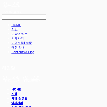
LOG IN
로그인
HOME
지갑
가방 & 벨트
악세사리
기업/단체 주문
매장 안내
Contents & Blog
헤임달
HOME
지갑
가방 & 벨트
악세사리