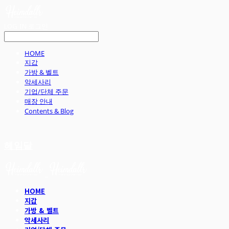
LOG IN
로그인
HOME
지갑
가방 & 벨트
악세사리
기업/단체 주문
매장 안내
Contents & Blog
헤임달
HOME
지갑
가방 & 벨트
악세사리