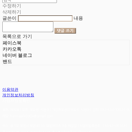
수정하기
삭제하기
글쓴이
내용
댓글 쓰기
목록으로 가기
페이스북
카카오톡
네이버 블로그
밴드
이용약관
개인정보처리방침
사업자정보확인
상호: 헤임달 | 대표: 김승현, 서완규 | 개인정보관리책임자: 서완규 | 전화: 032-614-3353 | 이
메일: heimdallr8904@gmail.com
주소: 경기도 부천시 부천로111 대림하이츠 3층 헤임달 | 사업자등록번호:
130-47-05183
|