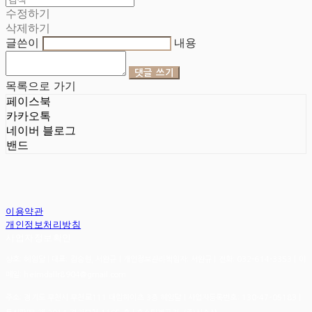
수정하기
삭제하기
글쓴이
내용
댓글 쓰기
목록으로 가기
페이스북
카카오톡
네이버 블로그
밴드
이용약관
개인정보처리방침
사업자정보확인
상호: 헤임달 | 대표: 김승현, 서완규 | 개인정보관리책임자: 서완규 | 전화: 032-614-3353 | 이
메일: heimdallr8904@gmail.com
주소: 경기도 부천시 부천로111 대림하이츠 3층 헤임달 | 사업자등록번호:
130-47-05183
|