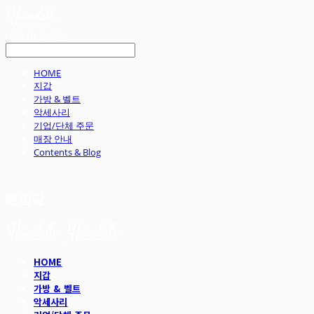
LOG IN
로그인
HOME
지갑
가방 & 벨트
악세사리
기업/단체 주문
매장 안내
Contents & Blog
헤임달
HOME
지갑
가방 & 벨트
악세사리